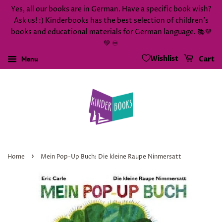
Yes, all our books are in German. Have a specific book wish?
Ask us! :) Kinderbooks has the best selection of children's
books and educational materials for German language. 📚💜
💚 ♾️
Wishlist
Menu
Cart
›
Home
Mein Pop-Up Buch: Die kleine Raupe Ninmersatt