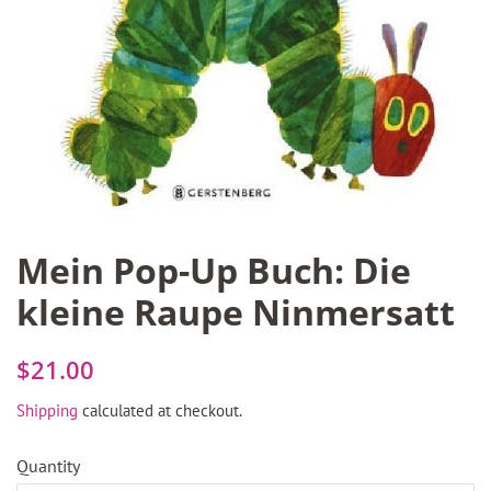
Mein Pop-Up Buch: Die
kleine Raupe Ninmersatt
Regular
Sale
$21.00
price
price
Shipping
calculated at checkout.
Quantity