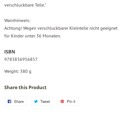
verschluckbare Teile."
Warnhinweis:
Achtung! Wegen verschluckbarer Kleinteile nicht geeignet
für Kinder unter 36 Monaten.
ISBN
9783836956857
Weight: 380 g
Share this Product
Share
Share
Tweet
Tweet
Pin it
Pin
on
on
on
Facebook
Twitter
Pinterest