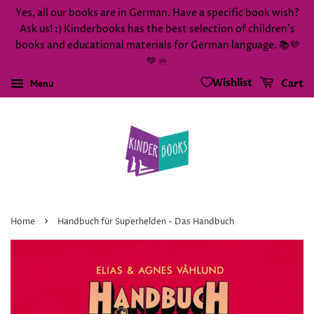
Yes, all our books are in German. Have a specific book wish?
Ask us! :) Kinderbooks has the best selection of children's
books and educational materials for German language. 📚💜
💚 ♾️
Wishlist
Menu
Cart
›
Home
Handbuch für Superhelden - Das Handbuch