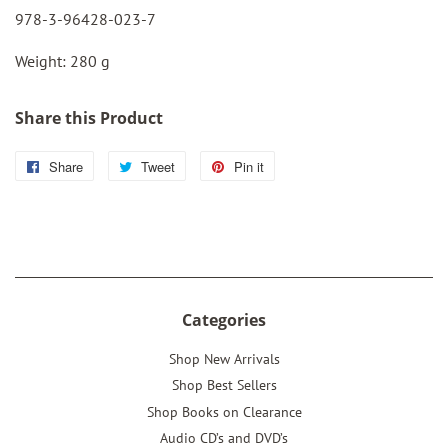
978-3-96428-023-7
Weight: 280 g
Share this Product
Share
Share
Tweet
Tweet
Pin it
Pin
on
on
on
Facebook
Twitter
Pinterest
Categories
Shop New Arrivals
Shop Best Sellers
Shop Books on Clearance
Audio CD’s and DVD’s