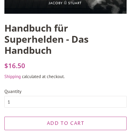
Handbuch für
Superhelden - Das
Handbuch
Regular
Sale
$16.50
price
price
Shipping
calculated at checkout.
Quantity
ADD TO CART